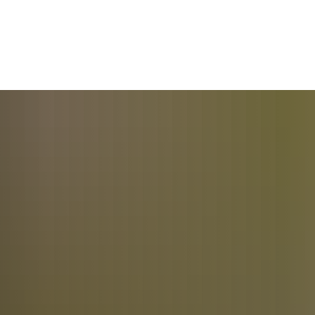
Samtgemeinde
Ahlden
Eickeloh
G
M