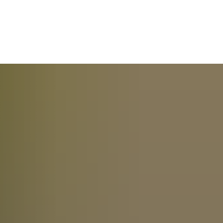
rethem
Hademstorf
Hodenhagen
Sag’s uns einfach