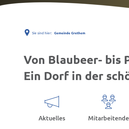
Sie sind hier:
Gemeinde Grethem
Gemeinde
Von Blaubeer- bis 
Grethem
Ein Dorf in der sc
Aktuelles
Mitarbeitende