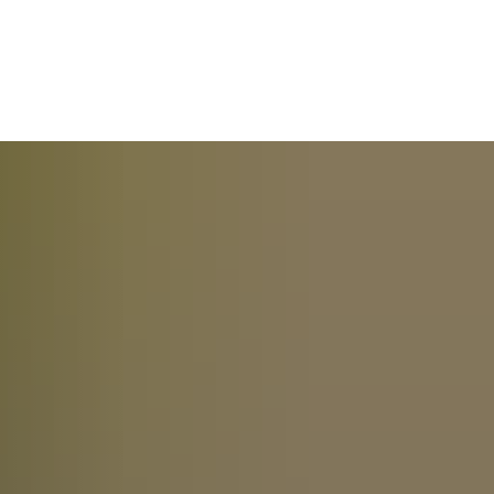
rethem
Hademstorf
Hodenhagen
Sag’s uns einfach