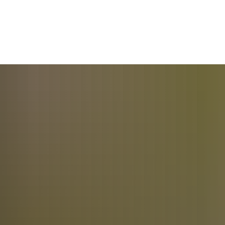
Samtgemeinde
Ahlden
Eickeloh
G
M