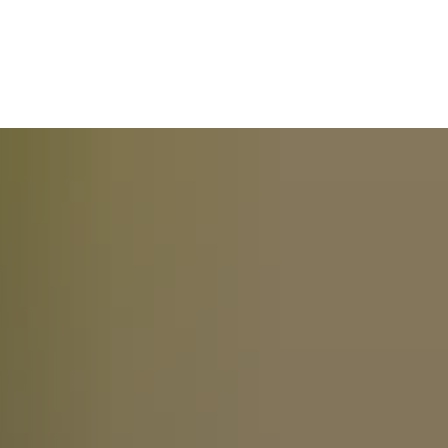
rethem
Hademstorf
Hodenhagen
Sag’s uns einfach