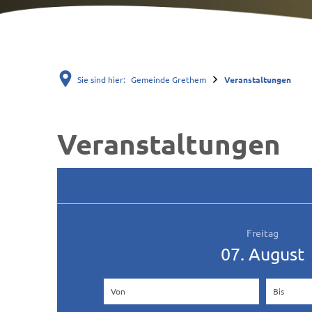
Sie sind hier:
Gemeinde Grethem
Veranstaltungen
Veranstaltungen
Veranstaltungen
Freitag
07. August
Von
(Beginndatum eingeben)
Bis
(Endda