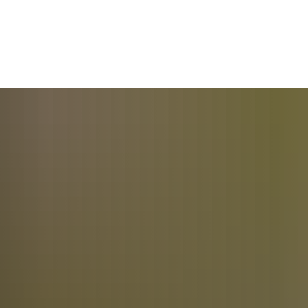
Samtgemeinde
Ahlden
Eickeloh
G
M