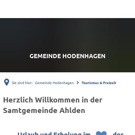
GEMEINDE HODENHAGEN
Sie sind hier:
Gemeinde Hodenhagen
Tourismus & Freizeit
Herzlich Willkommen in der
Tourismus
Samtgemeinde Ahlden
&
Freizeit
Urlaub und Erholung im
des