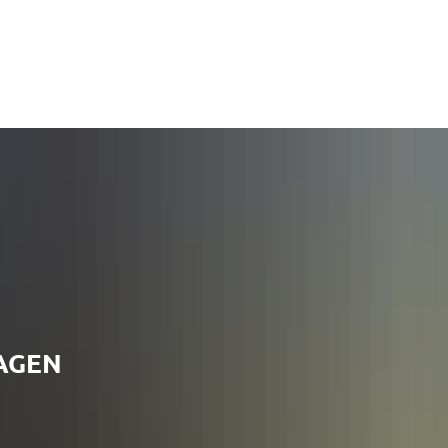
Samtgemeinde
Ahlden
Eickeloh
G
AGEN