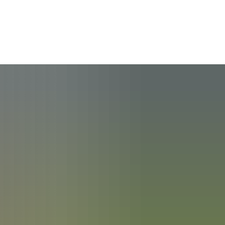
rethem
Hademstorf
Hodenhagen
Sag’s uns einfach