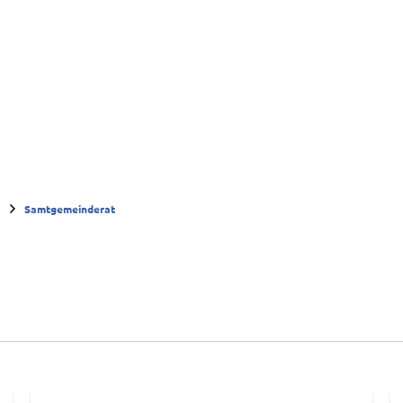
Samtgemeinde
Ahlden
Eickeloh
G
g
Samtgemeinderat