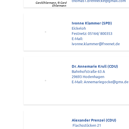
thomas1.brennecke@gmail.com
Gerd Ehlermann, © Gerd
Ehlermann
Ivonne Klammer (SPD)
Eickeloh
Festnetz: 05164/ 800353
E-Mail:
ivonne.klammer@freenet.de
Dr. Annemarie Krull (CDU)
Bahnhofstraße 63 A
29693 Hodenhagen
E-Mail: Annemariegocke@gmx.de
Alexander Prenzel (CDU)
Flachsstücken 21